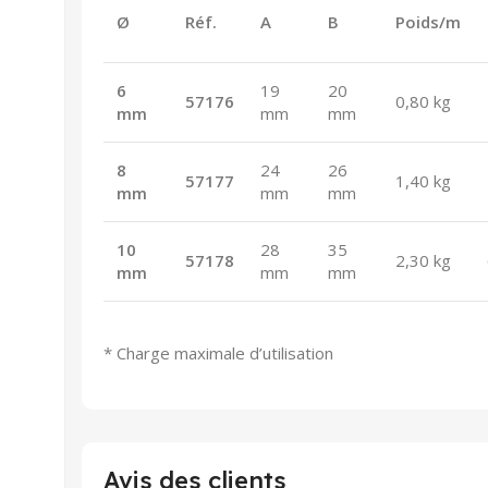
Ø
Réf.
A
B
Poids/m
6
19
20
57176
0,80 kg
mm
mm
mm
8
24
26
57177
1,40 kg
mm
mm
mm
10
28
35
57178
2,30 kg
mm
mm
mm
* Charge maximale d’utilisation
Avis des clients