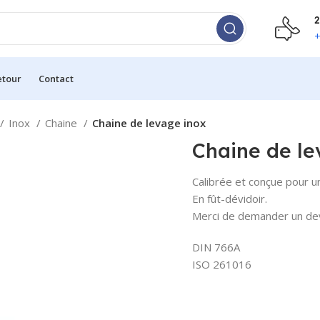
2
+
etour
Contact
Inox
Chaine
Chaine de levage inox
Chaine de le
Calibrée et conçue pour un
En fût-dévidoir.
Merci de demander un de
DIN 766A
ISO 261016