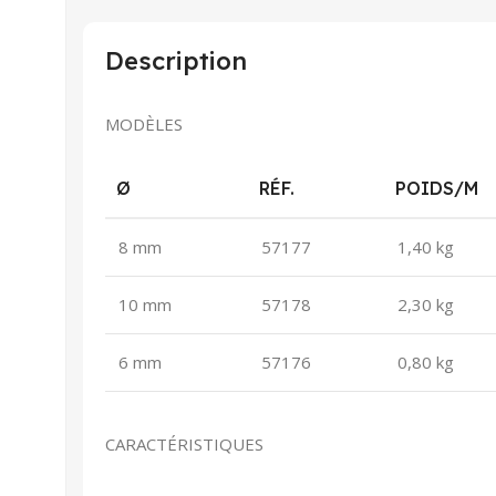
Description
MODÈLES
Ø
RÉF.
POIDS/M
8 mm
57177
1,40 kg
10 mm
57178
2,30 kg
6 mm
57176
0,80 kg
CARACTÉRISTIQUES