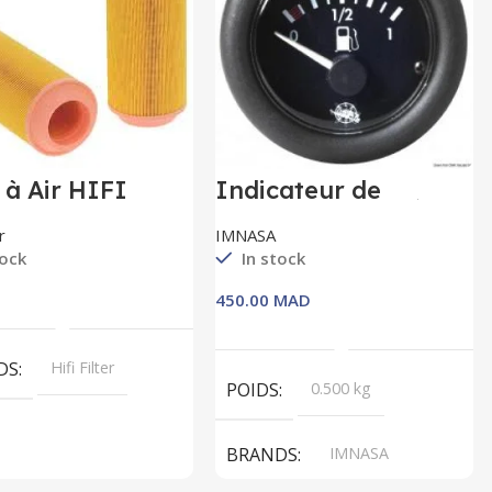
e à Air HIFI
Indicateur de
ER SA17343
Carburant Diamètre
52
r
IMNASA
tock
In stock
MAD
Lire La Suite
Ajouter Au Panier
DS
Hifi Filter
POIDS
0.500 kg
BRANDS
IMNASA