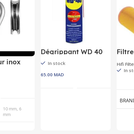
Dégrippant WD 40
Filtr
FILT
r inox
In stock
Hifi Filte
In s
MAD
Ajouter Au Panier
s Options
BRAN
10 mm, 6
mm