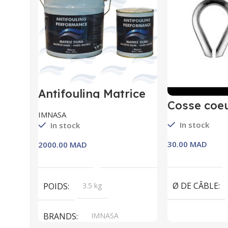
Antifouling Matrice
Dure
Cosse coeu
IMNASA
In stock
In stock
MAD
MAD
Choix De
Choix Des Options
Ø DE CÂBLE
POIDS
3.5 kg
BRANDS
IMNASA