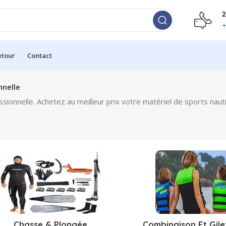
2
+
etour
Contact
nnelle
ionnelle. Achetez au meilleur prix votre matériel de sports nau
Chasse & Plongée
Combinaison Et Gile