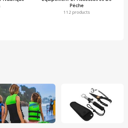
Pêche
s
112 products