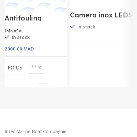
Camera inox LEDS
Antifouling
IR immergeable
Matrice Dure
In stock
IMNASA
In stock
MAD
POIDS
3.5 kg
BRANDS
IMNASA
VOLUME
0.75L, 2.5L
COULEUR
Blanc, Bleu,
Noir, Rouge
Inter Marine Boat Compagnie