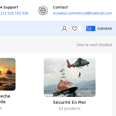
4 Support
Contact
212 520 192 930
oceanus.commercial@outlook.com
0.00
MAD
Voici le seul résultat
Pêche
lle
Sécurité En Mer
s
63 products