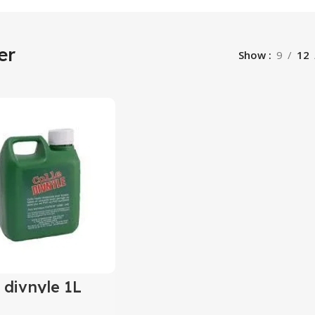
er
Show
9
12
 divnyle 1L