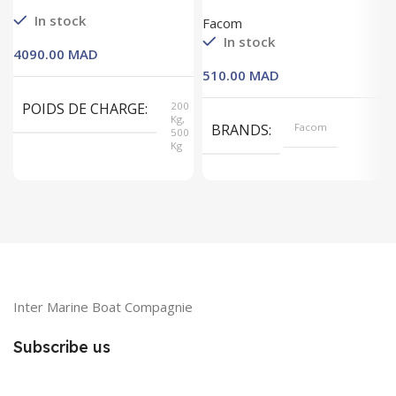
forme en bois
« Américain »
54mm Fonte
In stock
Facom
1’1/2″
In stock
MAD
MAD
POIDS DE CHARGE
200
Kg,
BRANDS
Facom
500
Kg
Inter Marine Boat Compagnie
Subscribe us