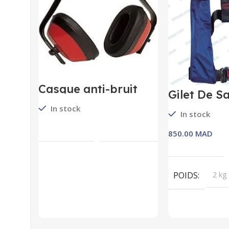
Casque anti-bruit
Gilet De S
standard – MAX 200
Manuel
In stock
In stock
Lire La Suite
MAD
Ajouter 
POIDS
2 kg