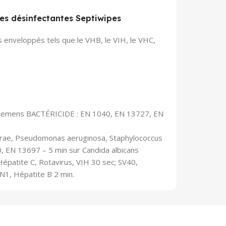
es désinfectantes Septiwipes
s enveloppés tels que le VHB, le VIH, le VHC,
t Siemens BACTÉRICIDE : EN 1040, EN 13727, EN
hirae, Pseudomonas aeruginosa, Staphylococcus
 EN 13697 – 5 min sur Candida albicans
épatite C, Rotavirus, VIH 30 sec; SV40,
N1, Hépatite B 2 min.