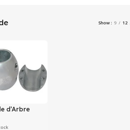
de
Show
9
12
e d’Arbre
tock