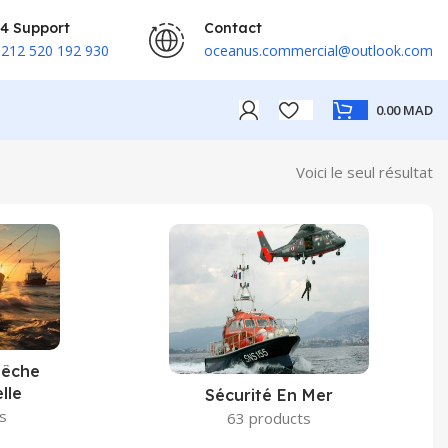
4 Support
Contact
212 520 192 930
oceanus.commercial@outlook.com
0.00
MAD
Voici le seul résultat
Pêche
lle
Sécurité En Mer
s
63 products