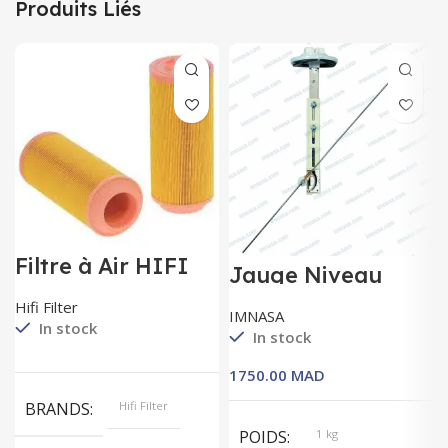
Produits Liés
Filtre à Air HIFI
Jauge Niveau
FILTER SA17343
Carburant 10-200
Hifi Filter
Ohm.
IMNASA
In stock
In stock
MAD
BRANDS
Hifi Filter
POIDS
1 kg